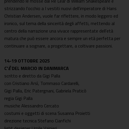
prendendo le mosse dal Re Lear di William Shakespeare e
strizzando l'occhio a I vestiti nuovi dell'imperatore di Hans
Christian Andersen, vuole far riflettere, in modo leggero ed
ironico, sul tema della sincerità degli affetti, mettendo al
centro della narrazione una vivace rappresentate dell'età
matura che può essere ancora e sempre un età perfetta per
continuare a sognare, a progettare, a coltivare passioni.
14-19 OTTOBRE 2025
C'
È
DEL MARCIO IN DANIMARCA
scritto e diretto da Gigi Palla
con Cristiano Arsì, Tommaso Cardarelli,
Gigi Palla, Eric Patergnani, Gabriela Praticò
regia Gigi Palla
musiche Alessandro Cercato
costumi e oggetti di scena Susanna Proietti
direzione tecnica Stefano Cianfichi
light designer Umile Vainieri