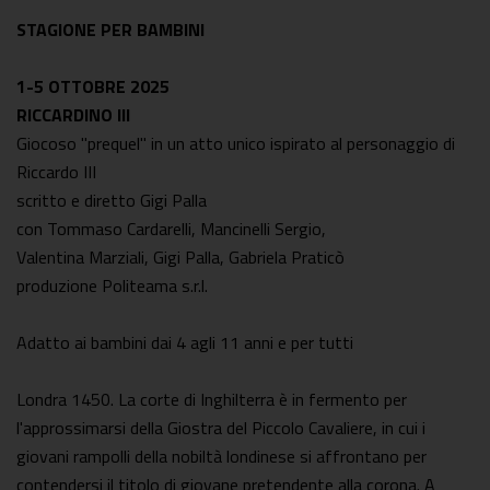
STAGIONE PER BAMBINI
1-5 OTTOBRE 2025
RICCARDINO III
Giocoso "prequel" in un atto unico ispirato al personaggio di
Riccardo III
scritto e diretto Gigi Palla
con Tommaso Cardarelli, Mancinelli Sergio,
Valentina Marziali, Gigi Palla, Gabriela Praticò
produzione Politeama s.r.l.
Adatto ai bambini dai 4 agli 11 anni e per tutti
Londra 1450. La corte di Inghilterra è in fermento per
l'approssimarsi della Giostra del Piccolo Cavaliere, in cui i
giovani rampolli della nobiltà londinese si affrontano per
contendersi il titolo di giovane pretendente alla corona. A