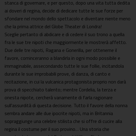
stanca di governare, e per questo, dopo una vita tutta dedita
ai doveri di regina, decide di dedicare tutte le sue forze per
sfondare nel mondo dello spettacolo e diventare niente meno
che la prima attrice del Globe Theater di Londra!
Sceglie pertanto di abdicare e di cedere il suo trono a quella
fra le sue tre nipoti che maggiormente le mostrerà affetto.
Due delle tre nipoti, Ragana e Gonerilla, per ottenerne il
favore, cominceranno a blandirla in ogni modo possibile e
immaginabile, assecondando tutte le sue follie, incitandola
durante le sue improbabili prove, di danza, di canto e
recitazione, in cui la vulcanica protagonista proprio non darà
prova di specchiato talento; mentre Cordelia, la terza e
onesta nipote, cercherà vanamente di farla ragionare
sull'assurdità di questa decisione. Tutto il favore della nonna
sembra andare alle due ipocrite nipoti, ma in Britannia
sopraggiunge una celebre stilista che si offre di cucire alla
regina il costume per il suo provino… Una storia che