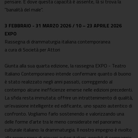
pensare. E dove questa capacità è assente, là si trova la
"banalità del male".
3 FEBBRAIO - 31 MARZO 2026 / 10 – 23 APRILE 2026
EXPO
Rassegna di drammaturgia italiana contemporanea
a cura di Società per Attori
Giunta alla sua quarta edizione, la rassegna EXPO - Teatro
Italiano Contemporaneo intende confermare quanto di buono
è stato realizzato negli anni passati, correggendo al
contempo alcune inefficienze emerse nelle edizioni precedenti.
La sfida resta immutata: offrire un intrattenimento di qualità,
un'evasione intelligente ed edificante, uno spazio autentico di
confronto. Vogliamo farlo sostenendo e valorizzando una
delle forme d'arte tra le meno considerate nel panorama
culturale italiano: la drammaturgia. Il nostro impegno è rivolto
alla promozione di giovani autori italiani, nonché di compagnie