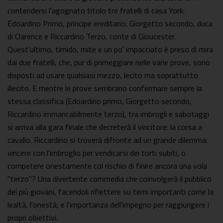
contendersi l'agognato titolo tre fratelli di casa York:
Edoardino Primo, principe ereditario; Giorgetto secondo, duca
di Clarence e Riccardino Terzo, conte di Gloucester.
Quest'ultimo, timido, mite e un po' impacciato è preso di mira
dai due fratelli, che, pur di primeggiare nelle varie prove, sono
disposti ad usare qualsiasi mezzo, lecito ma soprattutto
illecito. E mentre le prove sembrano confermare sempre la
stessa classifica (Edoardino primo, Giorgetto secondo,
Riccardino immancabilmente terzo), tra imbrogli e sabotaggi
si arriva alla gara finale che decreterà il vincitore: la corsa a
cavallo. Riccardino si troverà difronte ad un grande dilemma:
vincere con l'imbroglio per vendicarsi dei torti subiti, o
competere onestamente col rischio di finire ancora una vola
"terzo"? Una divertente commedia che coinvolgerà il pubblico
dei più giovani, facendoli riflettere su temi importanti come la
lealtà, l'onestà, e l'importanza dell'impegno per raggiungere i
propri obiettivi.