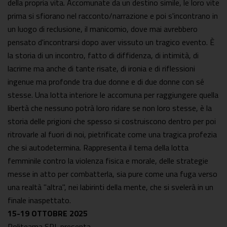
della propria vita. Accomunate da un destino simile, le loro vite
prima si sfiorano nel racconto/narrazione e poi s'incontrano in
un luogo di reclusione, il manicomio, dove mai avrebbero
pensato d'incontrarsi dopo aver vissuto un tragico evento. È
la storia di un incontro, fatto di diffidenza, di intimità, di
lacrime ma anche di tante risate, di ironia e di riflessioni
ingenue ma profonde tra due donne e di due donne con sé
stesse. Una lotta interiore le accomuna per raggiungere quella
libertà che nessuno potrà loro ridare se non loro stesse, è la
storia delle prigioni che spesso si costruiscono dentro per poi
ritrovarle al fuori di noi, pietrificate come una tragica profezia
che si autodetermina. Rappresenta il tema della lotta
femminile contro la violenza fisica e morale, delle strategie
messe in atto per combatterla, sia pure come una fuga verso
una realtà "altra", nei labirinti della mente, che si svelerà in un
finale inaspettato.
15-19 OTTOBRE 2025
Politeama SRL presenta