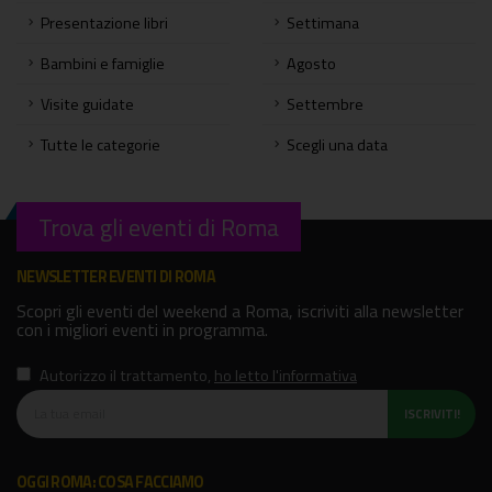
Presentazione libri
Settimana
Bambini e famiglie
Agosto
Visite guidate
Settembre
Tutte le categorie
Scegli una data
Trova gli eventi di Roma
NEWSLETTER EVENTI DI ROMA
Scopri gli eventi del weekend a Roma, iscriviti alla newsletter
con i migliori eventi in programma.
Autorizzo il trattamento
,
ho letto l'informativa
ISCRIVITI!
OGGI ROMA: COSA FACCIAMO