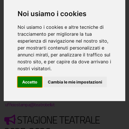
Piazza di Sant'Apollonia, 11/a
Noi usiamo i cookies
Noi usiamo i cookies e altre tecniche di
tracciamento per migliorare la tua
esperienza di navigazione nel nostro sito,
per mostrarti contenuti personalizzati e
annunci mirati, per analizzare il traffico sul
nostro sito, e per capire da dove arrivano i
nostri visitatori.
Leaflet
| ©
OpenStreetMap
Accetto
Cambia le mie impostazioni
Piazza di Sant'Apollonia, 11/a - Roma (RM)
065894875
ufficiostampa@teatrobelli.it
STAGIONE TEATRALE