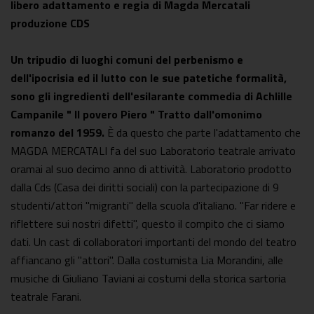
libero adattamento e regia di Magda Mercatali
produzione CDS
Un tripudio di luoghi comuni del perbenismo e
dell'ipocrisia ed il lutto con le sue patetiche formalità,
sono gli ingredienti dell'esilarante commedia di Achlille
Campanile " Il povero Piero " Tratto dall'omonimo
romanzo del 1959.
È da questo che parte l'adattamento che
MAGDA MERCATALI fa del suo Laboratorio teatrale arrivato
oramai al suo decimo anno di attività. Laboratorio prodotto
dalla Cds (Casa dei diritti sociali) con la partecipazione di 9
studenti/attori "migranti" della scuola d'italiano. "Far ridere e
riflettere sui nostri difetti", questo il compito che ci siamo
dati. Un cast di collaboratori importanti del mondo del teatro
affiancano gli "attori". Dalla costumista Lia Morandini, alle
musiche di Giuliano Taviani ai costumi della storica sartoria
teatrale Farani.