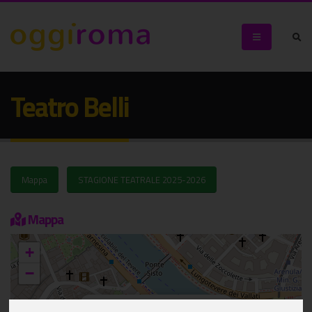
Teatro Belli
Mappa
STAGIONE TEATRALE 2025-2026
Mappa
+
−
×
Teatro Belli