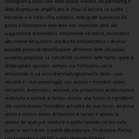
coreografica dove l'uso dello spazio scenico, del partnering e
della dinamica ne amplificano le chiavi di lettura. Le scelte
narrative e la forte cifra stilistica, nella quale la purezza del
gesto e l'astrazione delle linee non rinunciano però alla
suggestione drammatica, emozionale ed onirica, lasceranno
alla visione del pubblico una libertà interpretativa e diverse
possibili personali identificazioni all'interno delle situazioni
sceniche proposte. Le tematiche ricorrenti nelle tante opere di
Shakespeare sposano sempre una fortissima carica
emozionale di cui sono drammaturgicamente densi i suoi
racconti e i suoi personaggi, con sezioni e momenti onirici,
romantici, drammatici, sensuali, che presentano ambientazioni
realistiche e surreali al tempo stesso: una fusion di ingredienti
che costituiscono l'incredibile attualità dei suoi lavori, da poter
vivere e rivivere senza definizione di tempo e spazio, la
visione dei quali può condurre a quella naturale catarsi nella
quale lo spettatore si potrà abbandonare. Produzione PinDoc
con il contributo del MIC e della Regione Siciliana.