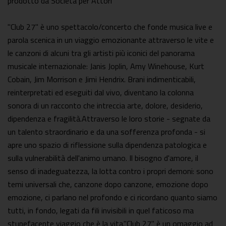
prodotto da Società per Attori
"Club 27" è uno spettacolo/concerto che fonde musica live e
parola scenica in un viaggio emozionante attraverso le vite e
le canzoni di alcuni tra gli artisti più iconici del panorama
musicale internazionale: Janis Joplin, Amy Winehouse, Kurt
Cobain, Jim Morrison e Jimi Hendrix. Brani indimenticabili,
reinterpretati ed eseguiti dal vivo, diventano la colonna
sonora di un racconto che intreccia arte, dolore, desiderio,
dipendenza e fragilità.Attraverso le loro storie - segnate da
un talento straordinario e da una sofferenza profonda - si
apre uno spazio di riflessione sulla dipendenza patologica e
sulla vulnerabilità dell'animo umano. Il bisogno d'amore, il
senso di inadeguatezza, la lotta contro i propri demoni: sono
temi universali che, canzone dopo canzone, emozione dopo
emozione, ci parlano nel profondo e ci ricordano quanto siamo
tutti, in fondo, legati da fili invisibili in quel faticoso ma
stupefacente viaggio che è la vita."Club 27" è un omaggio ad