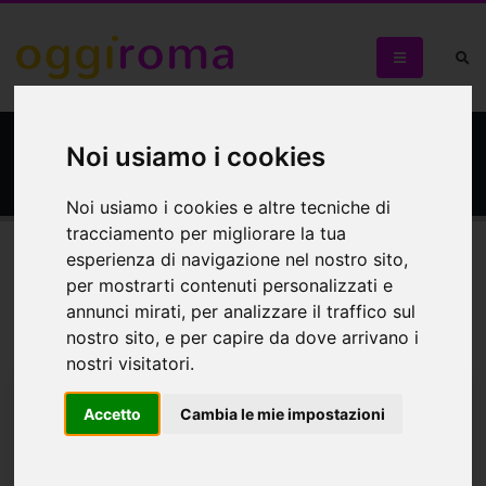
Chiostro del Bramante
Noi usiamo i cookies
Noi usiamo i cookies e altre tecniche di
tracciamento per migliorare la tua
esperienza di navigazione nel nostro sito,
Eventi
Mappa
per mostrarti contenuti personalizzati e
annunci mirati, per analizzare il traffico sul
Eventi in programma
nostro sito, e per capire da dove arrivano i
nostri visitatori.
Accetto
Cambia le mie impostazioni