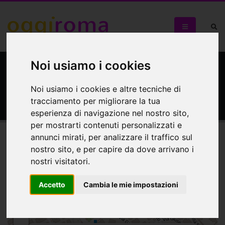
Noi usiamo i cookies
Accademia Britannica - The
British School at Rome
Noi usiamo i cookies e altre tecniche di
tracciamento per migliorare la tua
esperienza di navigazione nel nostro sito,
per mostrarti contenuti personalizzati e
annunci mirati, per analizzare il traffico sul
nostro sito, e per capire da dove arrivano i
Mappa
nostri visitatori.
Mappa
Accetto
Cambia le mie impostazioni
+
−