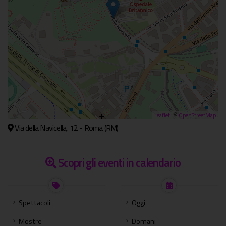
Leaflet
| ©
OpenStreetMap
Via della Navicella, 12 - Roma (RM)
Scopri gli eventi in calendario
Spettacoli
Oggi
Mostre
Domani