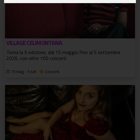
VILLAGE CELIMONTANA
Torna la X edizione, dal 15 maggio fino al 5 settembre
2026, con oltre 100 concerti
15 mag - 5 set
Concerti