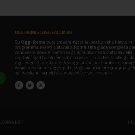
OGGI ROMA: COSA FACCIAMO
Su
Oggi Roma
puoi trovare tutte le location che hanno in
programma eventi culturali a Roma. Una guida completa pe
conoscere dove si terranno gli appuntamenti culturali della
capitale: spettacoli nei teatri, concerti, mostre, visite guid
ogni evento artistico e di svago anche per bambini e famigli
desideri rimanere aggiornato sugli eventi in programma a 
nel weekend iscriviti alla newsletter settimanale.
!
07609981001
Co