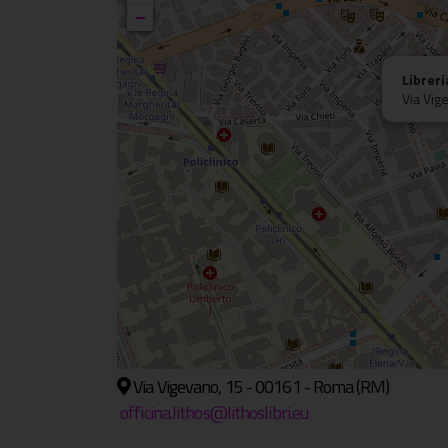
−
Libreri
Via Vig
Via Vigevano, 15 - 00161 - Roma (RM)
officina.lithos@lithoslibri.eu