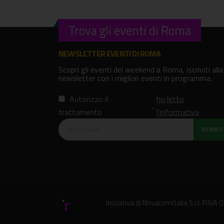
Trova gli eventi di Roma
NEWSLETTER EVENTI DI ROMA
Scopri gli eventi del weekend a Roma, iscriviti alla
newsletter con i migliori eventi in programma.
Autorizzo il
ho letto
,
trattamento
l'informativa
ISCRIVITI
Iniziativa di
Novacomitalia S.r.l.
P.IVA 