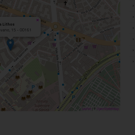
×
a Lithos
evano, 15 - 00161
Leaflet
| ©
OpenStreetMap