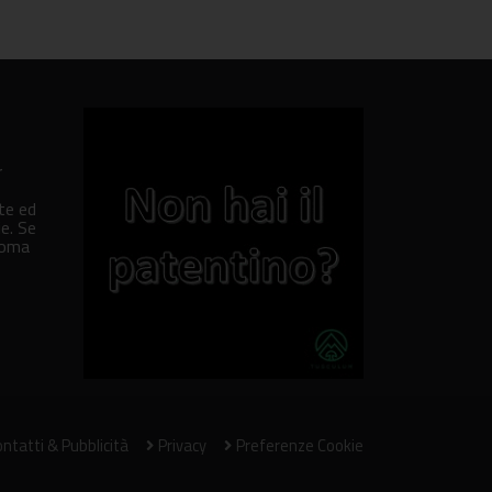
r
ate ed
e. Se
Roma
ntatti & Pubblicità
Privacy
Preferenze Cookie