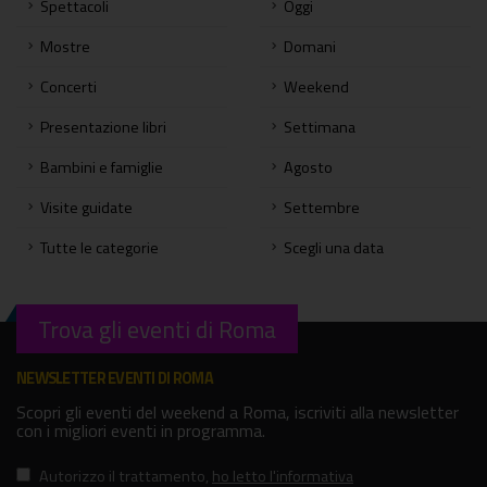
Spettacoli
Oggi
Mostre
Domani
Concerti
Weekend
Presentazione libri
Settimana
Bambini e famiglie
Agosto
Visite guidate
Settembre
Tutte le categorie
Scegli una data
Trova gli eventi di Roma
NEWSLETTER EVENTI DI ROMA
Scopri gli eventi del weekend a Roma, iscriviti alla newsletter
con i migliori eventi in programma.
Autorizzo il trattamento
,
ho letto l'informativa