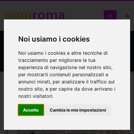
Noi usiamo i cookies
Basilica di S. Andrea delle
Fratte
Noi usiamo i cookies e altre tecniche di
tracciamento per migliorare la tua
esperienza di navigazione nel nostro sito,
per mostrarti contenuti personalizzati e
annunci mirati, per analizzare il traffico sul
nostro sito, e per capire da dove arrivano i
Mappa
nostri visitatori.
Mappa
Accetto
Cambia le mie impostazioni
+
−