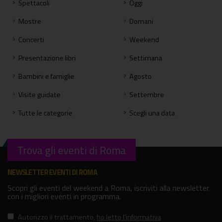
Spettacoli
Oggi
Mostre
Domani
Concerti
Weekend
Presentazione libri
Settimana
Bambini e famiglie
Agosto
Visite guidate
Settembre
Tutte le categorie
Scegli una data
Trova gli eventi di Roma
NEWSLETTER EVENTI DI ROMA
Scopri gli eventi del weekend a Roma, iscriviti alla newsletter
con i migliori eventi in programma.
Autorizzo il trattamento
,
ho letto l'informativa