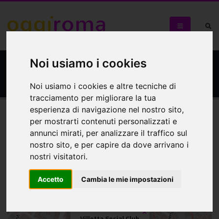
Noi usiamo i cookies
Villetta Social Club
Noi usiamo i cookies e altre tecniche di
tracciamento per migliorare la tua
esperienza di navigazione nel nostro sito,
per mostrarti contenuti personalizzati e
Mappa
annunci mirati, per analizzare il traffico sul
nostro sito, e per capire da dove arrivano i
Mappa
nostri visitatori.
+
Accetto
Cambia le mie impostazioni
−
×
Villetta Social Club